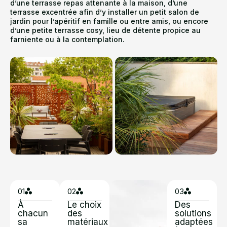
d’une terrasse repas attenante à la maison, d’une
terrasse excentrée afin d’y installer un petit salon de
jardin pour l’apéritif en famille ou entre amis, ou encore
d’une petite terrasse cosy, lieu de détente propice au
farniente ou à la contemplation.
01
02
03
À
Le choix
Des
chacun
des
solutions
sa
matériaux
adaptées