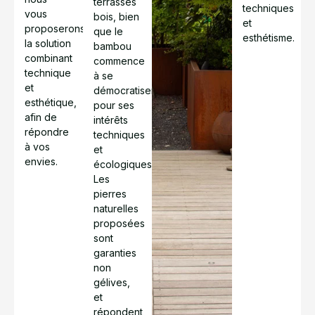
terrasses
techniques
vous
bois, bien
et
proposerons
que le
esthétisme.
la solution
bambou
combinant
commence
technique
à se
et
démocratiser
esthétique,
pour ses
afin de
intérêts
répondre
techniques
à vos
et
envies.
écologiques.
Les
pierres
naturelles
proposées
sont
garanties
non
gélives,
et
répondent