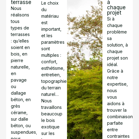
terrasse
à
Le choix
chaque
Nous
du
projet
réalisons
matériau
Si à
tous
est
chaque
types de
important,
problème
terrasses
et les
sa
: qu’elles
paramètres
solution, à
soient en
sont
chaque
bois, en
multiples :
projet son
pierre
confort,
idéal.
naturelle,
esthétisme,
Grâce à
en
entretien,
notre
pavage
topographie
expertise,
ou
du terrain
nous
dallage
naturel…
vous
béton, en
Nous
aidons à
grès
travaillons
trouver la
cérame,
beaucoup
combinaison
sur dalle
le bois
parfaite
béton, ou
exotique
entre
suspendues,
sur les
contraintes
nous