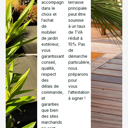
accompagner
terrasse
dans le
principale
choix et
peut être
l’achat
soumise
de
à un taux
mobilier
de TVA
de jardin
réduit à
extérieur,
10%. Pas
vous
de
garantissant
démarche
conseil,
particulière,
qualité,
nous
respect
préparons
des
pour
délais de
vous
commande,
l’attestation
et
à signer !
garanties
que bien
des sites
marchands