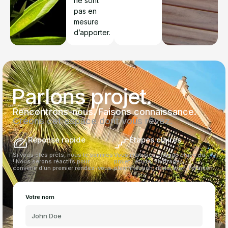
ne sont
pas en
mesure
d’apporter.
Parlons projet.
Rencontrons-nous. Faisons connaissance.
Créons cet espace dont vous rêvez.
Réponse rapide
Étapes claires
Si vous êtes prêts, nous le sommes
Vous maitrisez chaque étape du
! Nous serons réactifs pour
projet : étude, chiffrage,
convenir d’un premier rendez-vous.
plannification, réalisation, livraison.
Votre nom