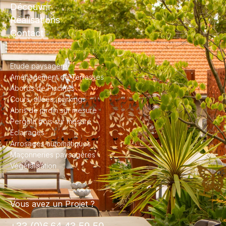
Découvrir
Réalisations
Contact
Etude paysagère
Aménagement de Terrasses
Abords de Piscines
Cours, allées, parkings
Abris de jardin sur mesure
Pergola bois sur mesure
Eclairages
Arrosages automatiques
Maçonneries paysagères
Végétalisation
Vous avez un Projet ?
+33 (0)6 64 43 59 50