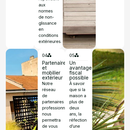
aux
normes
de non-
glissance
en
conditions
extérieures.
04
05
Partenaires
Un
et
avantage
mobilier
fiscal
extérieur
possible
Notre
À savoir
réseau
que si la
de
maison a
partenaires
plus de
professionnels
deux
nous
ans, la
permettra
réfection
de vous
d’une