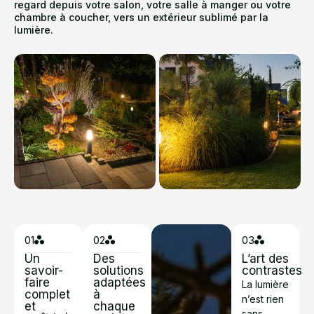
regard depuis votre salon, votre salle à manger ou votre
chambre à coucher, vers un extérieur sublimé par la
lumière.
01
02
03
Un
Des
L’art des
savoir-
solutions
contrastes
faire
adaptées
La lumière
complet
à
n’est rien
et
chaque
sans