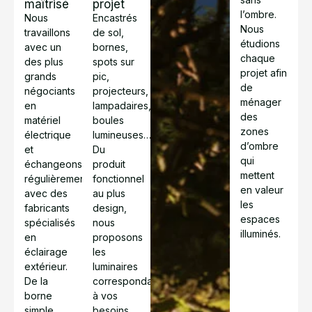
maîtrisé
projet
l’ombre.
Nous
Encastrés
Nous
travaillons
de sol,
étudions
avec un
bornes,
chaque
des plus
spots sur
projet afin
grands
pic,
de
négociants
projecteurs,
ménager
en
lampadaires,
des
matériel
boules
zones
électrique
lumineuses…
d’ombre
et
Du
qui
échangeons
produit
mettent
régulièrement
fonctionnel
en valeur
avec des
au plus
les
fabricants
design,
espaces
spécialisés
nous
illuminés.
en
proposons
éclairage
les
extérieur.
luminaires
De la
correspondant
borne
à vos
simple
besoins