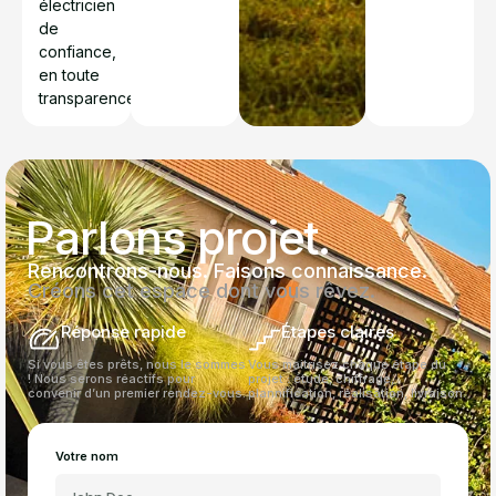
électricien
de
confiance,
en toute
transparence.
Parlons projet.
Rencontrons-nous. Faisons connaissance.
Créons cet espace dont vous rêvez.
Réponse rapide
Étapes claires
Si vous êtes prêts, nous le sommes
Vous maitrisez chaque étape du
! Nous serons réactifs pour
projet : étude, chiffrage,
convenir d’un premier rendez-vous.
plannification, réalisation, livraison.
Votre nom