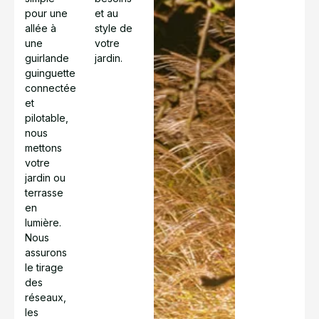
pour une
et au
allée à
style de
une
votre
guirlande
jardin.
guinguette
connectée
et
pilotable,
nous
mettons
votre
jardin ou
terrasse
en
lumière.
Nous
assurons
le tirage
des
réseaux,
les