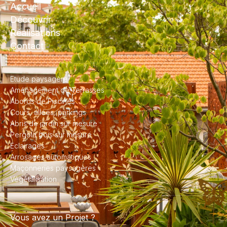
Accueil
Découvrir
Réalisations
Contact
Etude paysagère
Aménagement de Terrasses
Abords de Piscines
Cours, allées, parkings
Abris de jardin sur mesure
Pergola bois sur mesure
Eclairages
Arrosages automatiques
Maçonneries paysagères
Végétalisation
Vous avez un Projet ?